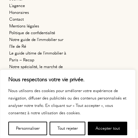
L’agence
Honoraires
Contact
Mentions légales
Politique de confidentialité
Notre guide de l’immobilier sur
l’île de Ré
Le guide ultime de l’immobilier à
Paris – Recap
Notre spécialité, le marché de
l’immobilier en région parisienne.
Nous respectons votre vie privée.
11, place
Auguste Métivier
Nous utilisons des cookies pour améliorer votre expérience de
75020 paris
navigation, diffuser des publicités ou des contenus personnalisés et
contact@maisonrignault.com
analyser notre trafic. En cliquant sur « Tout accepter », vous
06 63 63 22 99
consentez à notre utilisation des cookies.
Personnaliser
Tout rejeter
Accepter tout
MAISON RIGNAULT © 2026 — DESIGN & DÉVELOPPEMENT PAR
RÉMY SELLIER