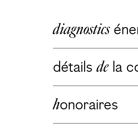
diagnostics
éner
détails
de
la c
h
onoraires