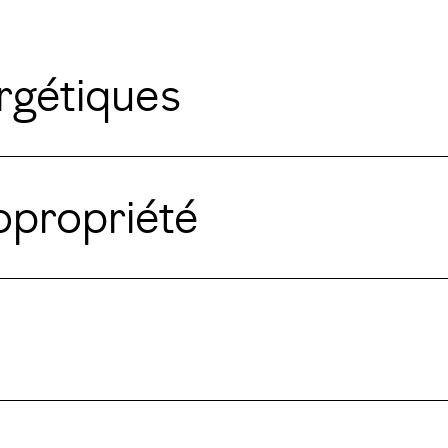
gétiques
opropriété