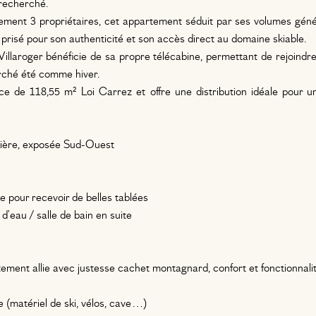
recherché.
lement 3 propriétaires, cet appartement séduit par ses volumes gé
 prisé pour son authenticité et son accès direct au domaine skiable.
Villaroger bénéficie de sa propre télécabine, permettant de rejoindr
erché été comme hiver.
e de 118,55 m² Loi Carrez et offre une distribution idéale pour u
mière, exposée Sud-Ouest
e pour recevoir de belles tablées
’eau / salle de bain en suite
tement allie avec justesse cachet montagnard, confort et fonctionnalit
ge (matériel de ski, vélos, cave…)