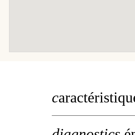
c
aractéristiqu
diagnostics
én