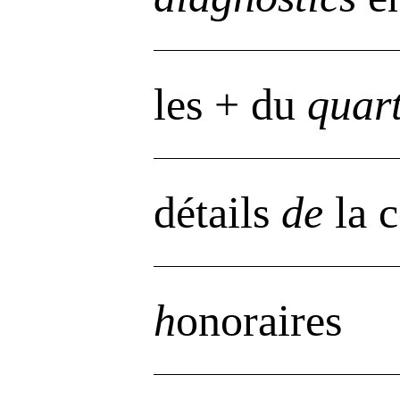
les + du
quart
détails
de
la c
h
onoraires