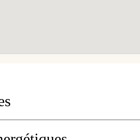
es
ergétiques