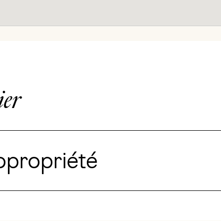
ier
opropriété