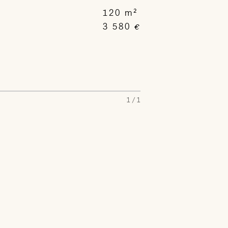
120 m²
3 580
€
1 / 1