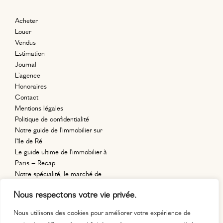
Acheter
Louer
Vendus
Estimation
Journal
L’agence
Honoraires
Contact
Mentions légales
Politique de confidentialité
Notre guide de l’immobilier sur
l’île de Ré
Le guide ultime de l’immobilier à
Paris – Recap
Notre spécialité, le marché de
l’immobilier en région parisienne.
Nous respectons votre vie privée.
11, place
Auguste Métivier
Nous utilisons des cookies pour améliorer votre expérience de
75020 paris