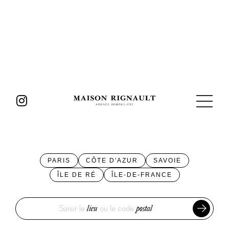
PARIS
CÔTE D'AZUR
SAVOIE
ÎLE DE RÉ
ÎLE-DE-FRANCE
Saisir le
lieu
ou le code
postal