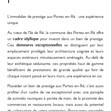
L’immobilier de prestige aux Portes-en-Ré : une expérience
unique
Au cœur de l’
île de Ré
, la commune des
Portes-en-Ré
offre
un
cadre idyllique
pour investir dans un bien de prestige.
Ces
demeures exceptionnelles
se distinguent par leur
emplacement privilégié
, leur
architecture soignée
et leurs
espaces extérieurs minutieusement aménagés
. Au-delà de
leur esthétique séduisante, ces propriétés haut de gamme
bénéficient de
prestations de grande qualité
qui font de
chaque instant passé en leurs murs, une expérience en soi.
Posséder un bien de prestige aux
Portes-en-Ré
, c’est aussi
profiter d’un
cadre de vie exceptionnel
avec une panoplie
de
activités nautiques
à portée de main, de la proximité des
commerces
et
restaurants
locaux, mais aussi du potentiel
de
valorisation de votre patrimoine
. Parcourons ensemble