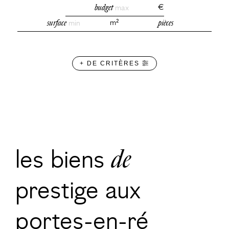
budget
max
€
surface
min
m²
pièces
+ DE CRITÈRES
les biens
de
prestige aux
portes-en-ré