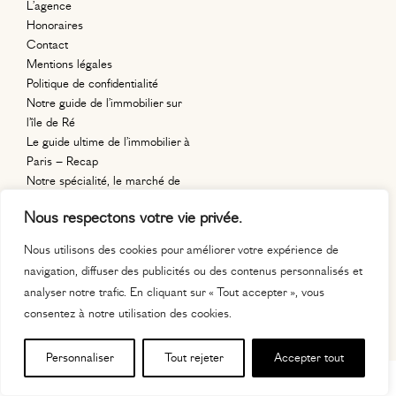
L’agence
Honoraires
Contact
Mentions légales
Politique de confidentialité
Notre guide de l’immobilier sur
l’île de Ré
Le guide ultime de l’immobilier à
Paris – Recap
Notre spécialité, le marché de
l’immobilier en région parisienne.
Nous respectons votre vie privée.
11, place
Auguste Métivier
Nous utilisons des cookies pour améliorer votre expérience de
75020 paris
navigation, diffuser des publicités ou des contenus personnalisés et
contact@maisonrignault.com
analyser notre trafic. En cliquant sur « Tout accepter », vous
06 63 63 22 99
consentez à notre utilisation des cookies.
Personnaliser
Tout rejeter
Accepter tout
MAISON RIGNAULT © 2026 — DESIGN & DÉVELOPPEMENT PAR
RÉMY SELLIER