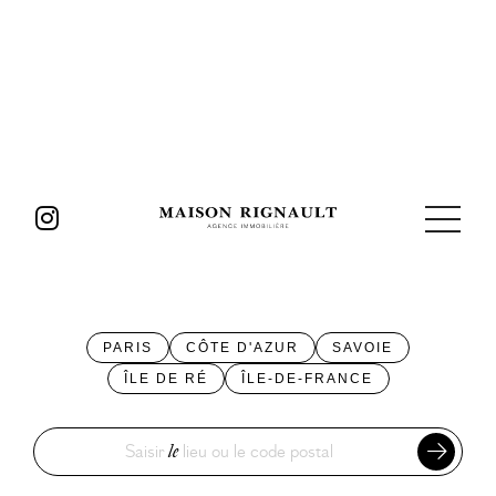
PARIS
CÔTE D'AZUR
SAVOIE
ÎLE DE RÉ
ÎLE-DE-FRANCE
Saisir
le
lieu ou le code postal