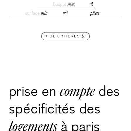
budget
max
€
surface
min
m²
pièces
+ DE CRITÈRES
prise en
compte
des
spécificités des
logements
à paris