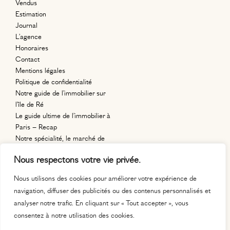
Vendus
Estimation
Journal
L’agence
Honoraires
Contact
Mentions légales
Politique de confidentialité
Notre guide de l’immobilier sur
l’île de Ré
Le guide ultime de l’immobilier à
Paris – Recap
Notre spécialité, le marché de
l’immobilier en région parisienne.
Nous respectons votre vie privée.
11, place
Auguste Métivier
Nous utilisons des cookies pour améliorer votre expérience de
75020 paris
navigation, diffuser des publicités ou des contenus personnalisés et
contact@maisonrignault.com
analyser notre trafic. En cliquant sur « Tout accepter », vous
06 63 63 22 99
consentez à notre utilisation des cookies.