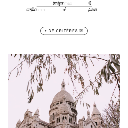
budget
max
€
surface
min
m²
pièces
+ DE CRITÈRES