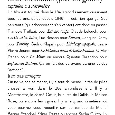
explosion
du
staromètre
Un film est tourné dans le 18e arrondissement quasiment
tous les ans, et ce depuis 1946 — oui, rien que ça. Ses
habitants (qui adooooorent s’en vanter) ont donc vu passer
François Truffaut, pour
Les 400 coups
, Claude Lelouch, pour
Les Uns et les Autres
, Luc Besson pour
Subway
, Jacques Demy
pour
Parking
, Cédric Klapish pour
L’Auberge espagnole
, Jean-
Pierre Jeunet pour
Le Fabuleux destin d’Amélie Poulain
, Olivier
Dahan pour
La Môme
ou encore Quentin Tarantino pour
Inglourious Basterds
. Ça en fait des caravane-cantine et des
“actions”.
à
ne
pas
manquer
On ne va pas se mentir, il y a tout de même un tas de jolies
choses à voir dans le 18e arrondissement. Il y a
Montmartre, le Sacré-Cœur, le buste de Dalida, la Maison
Rose, ou encore les vignes. Il y a le grand cimetière, où
vous pourrez vous recueillir sur les tombes de Michel
Berger, Stendhal, Edgar Degas ou encore Sacha Guitry. Il y