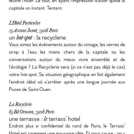
feutré l’hiver. Le tout, en ayant l’impression d’avoir quitté la
capitale un instant. Tentant.
L’Hôtel Particulier
23 Avenue Junot, 75018 Paris
un
hot-spot
: la recyclerie
Vous aimez les événements autour du vintage, les verres de
sirop à l’eau les moins chers de la capitale ou les
conversations autour du mieux vivre ensemble et de
l’écologie ? La Recyclerie sera (si ce n’est pas déjà le cas)
votre hot-spot. Sa situation géographique en fait également
l’endroit idéal où s’arrêter après une longue journée aux
Puces de Saint-Ouen.
La Recyclerie
83 Bd Ornano, 75018 Paris
une terrasse :
le
terrass’ hotel
Endroit plus si confidentiel du nord de Paris, le Terrass’
Hotel est rarement une mauvaise idée. Et pour cause : on y