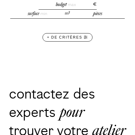
budget
max
€
surface
min
m²
pièces
+ DE CRITÈRES
contactez des
experts
pour
trouver votre
atelier