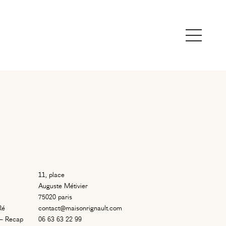
11, place
Auguste Métivier
75020 paris
Ré
contact@maisonrignault.com
s – Recap
06 63 63 22 99