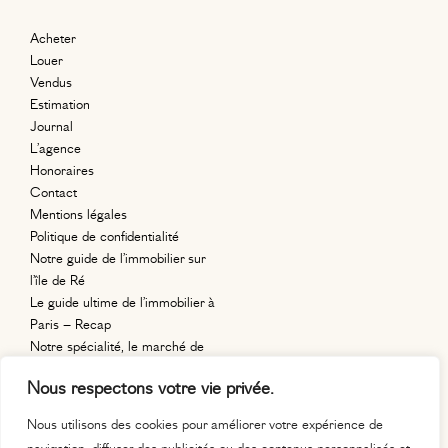
Acheter
Louer
Vendus
Estimation
Journal
L’agence
Honoraires
Contact
Mentions légales
Politique de confidentialité
Notre guide de l’immobilier sur
l’île de Ré
Le guide ultime de l’immobilier à
Paris – Recap
Notre spécialité, le marché de
l’immobilier en région parisienne.
Nous respectons votre vie privée.
11, place
Auguste Métivier
Nous utilisons des cookies pour améliorer votre expérience de
75020 paris